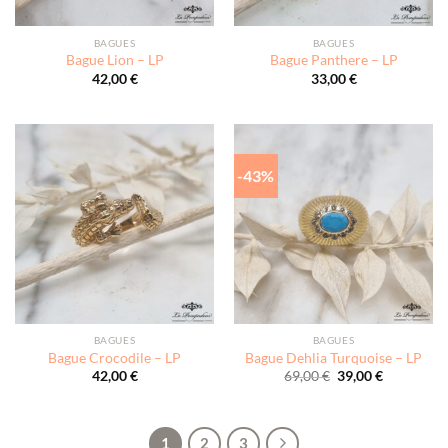
BAGUES
BAGUES
Bague Lion – LP
Bague Panthere – LP
42,00
€
33,00
€
-43%
BAGUES
BAGUES
Bague Crocodile – LP
Bague Dehlia Turquoise – LP
Le
Le
42,00
€
69,00
€
39,00
€
prix
prix
initial
actuel
était :
est :
69,00 €.
39,00 €.
1
2
3