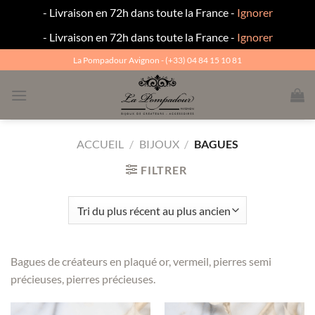
- Livraison en 72h dans toute la France -
Ignorer
- Livraison en 72h dans toute la France -
Ignorer
Passer
La Pompadour Avignon - (+33) 04 84 15 10 81
au
contenu
ACCUEIL
/
BIJOUX
/
BAGUES
FILTRER
Bagues de créateurs en plaqué or, vermeil, pierres semi
précieuses, pierres précieuses.