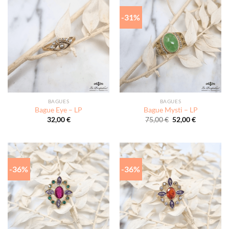
-31%
BAGUES
BAGUES
Bague Eye – LP
Bague Mysti – LP
Le
Le
32,00
€
75,00
€
52,00
€
prix
prix
initial
actuel
était :
est :
75,00 €.
52,00 €.
-36%
-36%