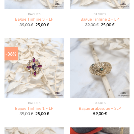
BAGUES
BAGUES
Bague Tinhine 3 – LP
Bague Tinhine 2 – LP
Le
Le
Le
Le
39,00
€
25,00
€
39,00
€
25,00
€
prix
prix
prix
prix
initial
actuel
initial
actuel
était :
est :
était :
est :
39,00 €.
25,00 €.
39,00 €.
25,00 €.
-36%
BAGUES
BAGUES
Bague Tinhine 1 – LP
Bague arabesque – SLP
Le
Le
39,00
€
25,00
€
59,00
€
prix
prix
initial
actuel
était :
est :
39,00 €.
25,00 €.