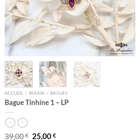
ACCUEIL
/
BIJOUX
/
BAGUES
Bague Tinhine 1 – LP
Le
Le
39,00
25,00
€
€