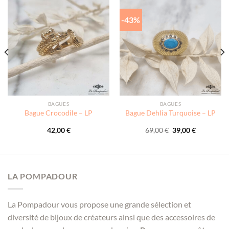
-43%
BAGUES
BAGUES
Bague Crocodile – LP
Bague Dehlia Turquoise – LP
Le
Le
42,00
€
69,00
€
39,00
€
prix
prix
initial
actuel
était :
est :
69,00 €.
39,00 €.
LA POMPADOUR
La Pompadour vous propose une grande sélection et
diversité de bijoux de créateurs ainsi que des accessoires de