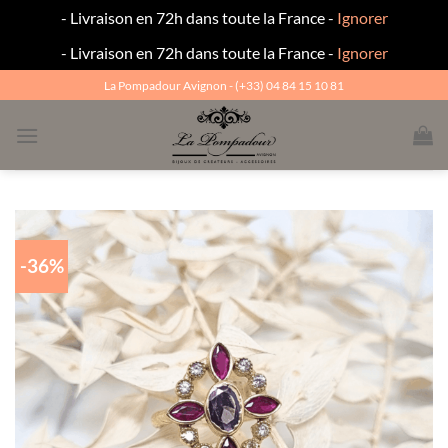
- Livraison en 72h dans toute la France -
Ignorer
- Livraison en 72h dans toute la France -
Ignorer
Passer
La Pompadour Avignon - (+33) 04 84 15 10 81
au
contenu
-36%