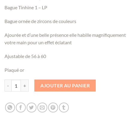
prix
prix
Bague Tinhine 1 – LP
initial
actuel
était :
est :
Bague ornée de zircons de couleurs
39,00 €.
25,00 €.
Ajourée et d’une belle présence elle habille magnifiquement
votre main pour un effet éclatant
Ajustable de 56 à 60
Plaqué or
quantité de Bague Tinhine 1 - LP
AJOUTER AU PANIER