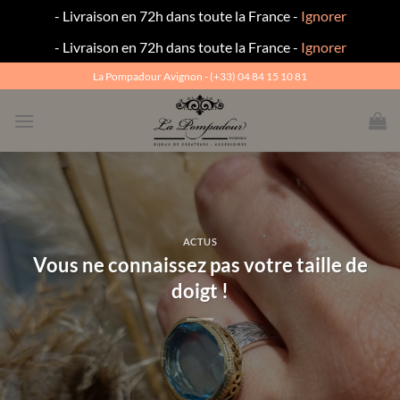
- Livraison en 72h dans toute la France -
Ignorer
- Livraison en 72h dans toute la France -
Ignorer
Passer
La Pompadour Avignon - (+33) 04 84 15 10 81
au
contenu
ACTUS
Vous ne connaissez pas votre taille de
doigt !