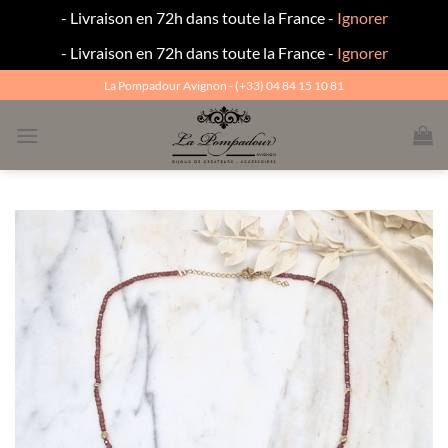
- Livraison en 72h dans toute la France -
Ignorer
- Livraison en 72h dans toute la France -
Ignorer
Passer
La Pompadour Avignon - (+33) 04 84 15 10 81
au
contenu