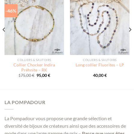
-46%
COLLIERS & SAUTOIRS
COLLIERS & SAUTOIRS
Collier Chocker Indira
Long collier Fluorites – LP
Préhnite – RK
Le
Le
175,00
€
95,00
€
40,00
€
prix
prix
initial
actuel
était :
est :
175,00 €.
95,00 €.
LA POMPADOUR
La Pompadour vous propose une grande sélection et
diversité de bijoux de créateurs ainsi que des accessoires de
mode dans une large gamme de prix –
Parce que vous êtes