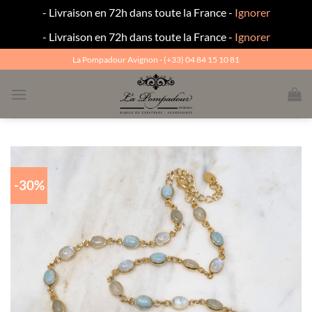
- Livraison en 72h dans toute la France -
Ignorer
- Livraison en 72h dans toute la France -
Ignorer
Passer
La Pompadour Avignon - (+33) 04 84 15 10 81
au
contenu
-30%