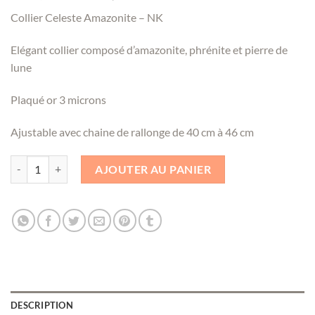
prix
prix
Collier Celeste Amazonite – NK
initial
actuel
était :
est :
Elégant collier composé d’amazonite, phrénite et pierre de
208,00 €.
145,00 €.
lune
Plaqué or 3 microns
Ajustable avec chaine de rallonge de 40 cm à 46 cm
quantité de Collier Celeste Amazonite - NK
AJOUTER AU PANIER
DESCRIPTION