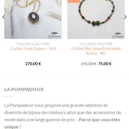
COLLIERS & SAUTOIRS
COLLIERS & SAUTOIRS
Collier Eka Jaspe Emeraude
Collier Polki Diams – VM
Rutile– RK
Le
Le
270,00
€
145,00
€
75,00
€
prix
prix
initial
actuel
était :
est :
145,00 €.
75,00 €.
LA POMPADOUR
La Pompadour vous propose une grande sélection et
diversité de bijoux de créateurs ainsi que des accessoires de
mode dans une large gamme de prix –
Parce que vous êtes
unique !