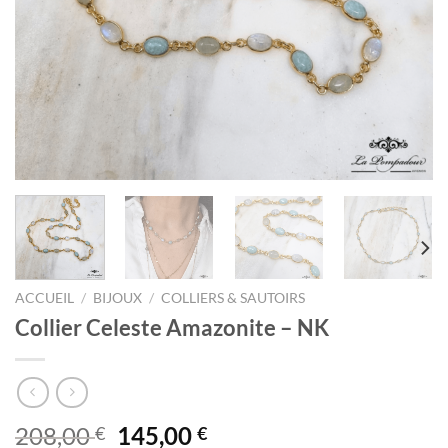
ACCUEIL
/
BIJOUX
/
COLLIERS & SAUTOIRS
Collier Celeste Amazonite – NK
Le
Le
208,00
145,00
€
€