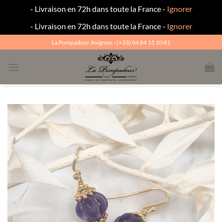
- Livraison en 72h dans toute la France -
Ignorer
- Livraison en 72h dans toute la France -
Ignorer
Passer
La Pompadour Avignon - (+33) 04 84 15 10 81
au
contenu