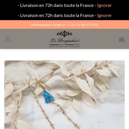
- Livraison en 72h dans toute la France -
Ignorer
- Livraison en 72h dans toute la France -
Ignorer
Passer
La Pompadour Avignon - (+33) 04 84 15 10 81
au
contenu